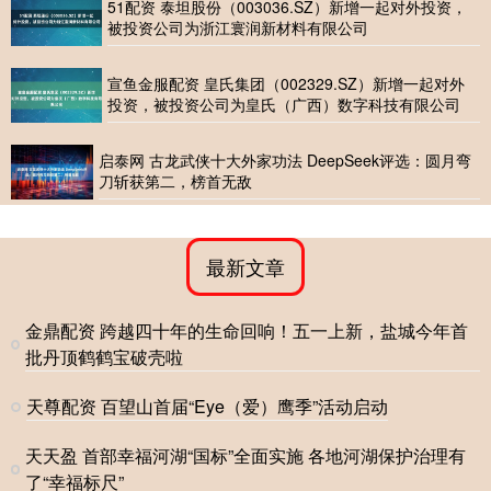
51配资 泰坦股份（003036.SZ）新增一起对外投资，
被投资公司为浙江寰润新材料有限公司
宣鱼金服配资 皇氏集团（002329.SZ）新增一起对外
投资，被投资公司为皇氏（广西）数字科技有限公司
启泰网 古龙武侠十大外家功法 DeepSeek评选：圆月弯
刀斩获第二，榜首无敌
最新文章
金鼎配资 跨越四十年的生命回响！五一上新，盐城今年首
批丹顶鹤鹤宝破壳啦
天尊配资 百望山首届“Eye（爱）鹰季”活动启动
天天盈 首部幸福河湖“国标”全面实施 各地河湖保护治理有
了“幸福标尺”