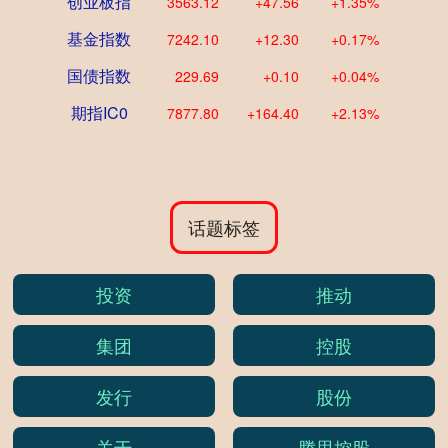
创业板指
3563.12
+47.56
+1.35%
基金指数
7242.10
+12.30
+0.17%
国债指数
229.69
+0.10
+0.04%
期指IC0
7877.80
+164.40
+2.13%
话题标签
投资
推动
集团
控股
发行
股份
关于
腾思控股