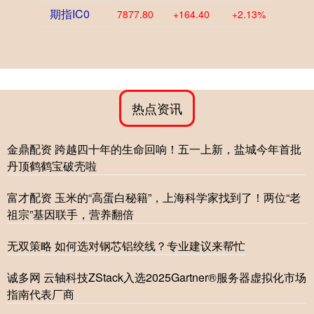
期指IC0
7877.80
+164.40
+2.13%
热点资讯
金鼎配资 跨越四十年的生命回响！五一上新，盐城今年首批
丹顶鹤鹤宝破壳啦
富才配资 玉米的“高蛋白秘籍”，上海科学家找到了！两位“老
祖宗”基因联手，营养翻倍
无双策略 如何选对钢芯铝绞线？专业建议来帮忙
诚多网 云轴科技ZStack入选2025Gartner®服务器虚拟化市场
指南代表厂商