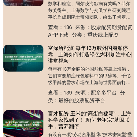
数学和癌症、阿尔茨海默病有关吗？菲尔
兹奖得主、上海数学与交叉学科研究院理
事长丘成桐院士带领团队，给出了肯定的
回答。他们将保度计算几何、张量奇异值
查看：
136
来源：
股票配资期货配资
分解等数学方法与....
APP下载
分类：
重庆线上配资
富深所配资 每年13万艘外国船舶停
靠，上海如何打造绿色燃料加注中心|
讲堂视频
每年有13万余艘的外国船舶停靠上海港，
它们需要加注绿色燃料中的甲醇等。千亿
级甲醇的需求市场在上海与世界面前打
开。 日前，文汇讲堂“绿色发展”系列八讲
查看：
139
来源：
配多多平台
分
的第二讲“绿....
类：
最好的股票配资平台
富才配资 玉米的“高蛋白秘籍”，上海
科学家找到了！两位“老祖宗”基因联
手，营养翻倍
有没有一项“劳动密集型”和“技术密集型”叠