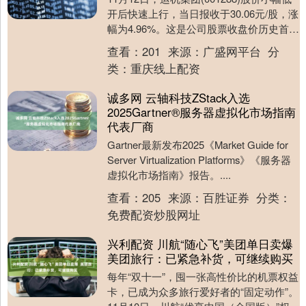
开后快速上行，当日报收于30.06元/股，涨
幅为4.96%。这是公司股票收盘价历史首次
突破30元/股的关口。 消....
查看：
201
来源：
广盛网平台
分
类：
重庆线上配资
诚多网 云轴科技ZStack入选
2025Gartner®服务器虚拟化市场指南
代表厂商
Gartner最新发布2025《Market Guide for
Server Virtualization Platforms》《服务器
虚拟化市场指南》报告。....
查看：
205
来源：
百胜证券
分类：
免费配资炒股网址
兴利配资 川航“随心飞”美团单日卖爆
美团旅行：已紧急补货，可继续购买
每年“双十一”，囤一张高性价比的机票权益
卡，已成为众多旅行爱好者的“固定动作”。