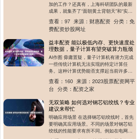
加的工作？还真有，上海科研团队的最新
成果，就集齐了“面朝黄土背朝天”和“实验
室精密操作”两大因素。 玉米是我国极为重
查看：
97
来源：
财惠配资
分类：
免
要....
费配资炒股网址
益丰配资 能以极低内存、更快速度处
理数据，量子计算有望突破算力瓶颈
AI作图 毋庸置疑，量子计算机有潜力完成
一些传统计算机无法实现的特定计算任
务。这种计算优势能否支撑起当前许多人
工智能程序背后的机器学习算法呢？美国
查看：
160
来源：
2023股票配资网平
加州理工学院黄....
台
分类：
配资之家
无双策略 如何选对钢芯铝绞线？专业
建议来帮忙
明确应用场景 在选择钢芯铝绞线时，首先
要明确其应用场景。不同的场景对钢芯铝
绞线的性能要求有所不同。例如在电网建
设中，长距离的输电线路需要钢芯铝绞线