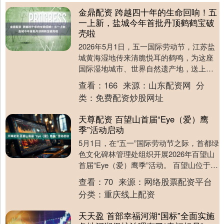
金鼎配资 跨越四十年的生命回响！五
一上新，盐城今年首批丹顶鹤鹤宝破
壳啦
2026年5月1日，五一国际劳动节，江苏盐
城黄海湿地传来清脆悦耳的鹤鸣，为这座
国际湿地城市、世界自然遗产地，送上了
一份最动人的生态节日贺礼。江苏盐城湿
查看：
166
来源：
山东配资网
分
地珍禽国家....
类：
免费配资炒股网址
天尊配资 百望山首届“Eye（爱）鹰
季”活动启动
5月1日，在“五一”国际劳动节之际，首都绿
色文化碑林管理处组织开展2026年百望山
首届“Eye（爱）鹰季”活动。 百望山位于华
北地区重要的猛禽迁徙通道，是北京市....
查看：
70
来源：
网络股票配资平台
分类：
重庆线上配资
天天盈 首部幸福河湖“国标”全面实施