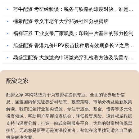
巧牛配资 考研经验谈：税务与铁路的难度对决，谁是更强选择？
楠希配资 孝义市老年大学郑兴社区分校揭牌
福祥证券 工业皮带厂家凯奥：印刷中片基带的张力控制
旭盛配资 香港九价HPV疫苗接种后有效期多长？之后还需补打吗
鼎盛宝配资 大族激光申请激光穿孔检测方法及装置专利, 判断孔
配资之家
配资之家:本网站致力于为投资者提供专业、全面的证券服务信
息，涵盖国内领先证券公司动态、投资策略、市场分析及最新政策
解读。我们汇聚行业顶尖资源，专注于股票、基金、债券等多元化
投资领域，帮助用户掌握投资机会，降低投资风险。通过权威数据
支持与深度分析，打造一站式金融服务平台，为您的财富增值保驾
护航。无论您是新手还是资深投资者，都能在这里找到适合自己的
老虎配资 【企业动态】拓日新能新增1件判决结果，涉及买
投资解决方案。