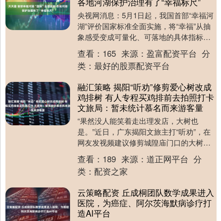
各地河湖保护治理有了“幸福标尺”
央视网消息：5月1日起，我国首部“幸福河
湖”评价国家标准全面实施，将“幸福”从抽
象感受变成可量化、可落地的具体指标，
为各地开展河湖保护治理提供了清晰可依
查看：
165
来源：
盈富配资平台
分
的“幸福....
类：
最好的股票配资平台
融汇策略 揭阳“听劝”修剪爱心树改成
鸡排树 有人专程买鸡排前去拍照打卡
文旅局：暂未统计慕名而来游客量
“果然没人能笑着走出理发店，大树也
是。”近日，广东揭阳文旅主打“听劝”，在
网友发视频建议修剪城隍庙门口的大树，
借鉴福州 “爱心树”后，有网友拍到有关部
查看：
189
来源：
道正网平台
分
门响应建议....
类：
配资之家
云策略配资 丘成桐团队数学成果进入
医院，为癌症、阿尔茨海默病诊疗打
造AI平台