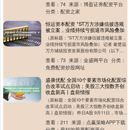
换转入业务的公告》。公告中提示，为维
查看：
74
来源：
博盈证券配资平台
护现有基....
分类：
配资之家
恒运资本配资 *ST万方涉嫌信披违规
被立案，业绩持续亏损退市风险叠加
（原标题：*ST万方涉嫌信披违规被立案，
业绩持续亏损退市风险叠加） 记者 秦楚远
万方城镇投资发展股份有限公司（以下简
称“*ST万方”，000638）于2025....
查看：
73
来源：
金盛网平台
分类：
免费配资炒股网址
盛康优配 全国10个要素市场化配置综
合改革试点启动；美股三大指数齐创
收盘新高丨盘前情报
（原标题：全国10个要素市场化配置综合
改革试点启动；美股三大指数齐创收盘新
高丨盘前情报） 昨日A股 9月11日，市场全
天持续走强，三大指数强势反弹，创业板
查看：
211
来源：
点赢策略APP下载
指和深....
分类：
最好的股票配资平台