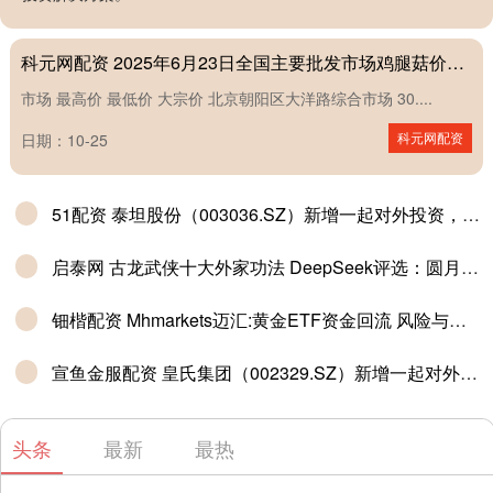
卖合同纠纷
科元网配资 2025年6月23日全国主要批发市场鸡腿菇价格行情
市场 最高价 最低价 大宗价 北京朝阳区大洋路综合市场 30....
科元网配资
日期：10-25
51配资 泰坦股份（003036.SZ）新增一起对外投资，被投资公司为浙江寰润新材料有限公司
启泰网 古龙武侠十大外家功法 DeepSeek评选：圆月弯刀斩获第二，榜首无敌
钿楷配资 Mhmarkets迈汇:黄金ETF资金回流 风险与预期交织
宣鱼金服配资 皇氏集团（002329.SZ）新增一起对外投资，被投资公司为皇氏（广西）数字科技有限公司
头条
最新
最热