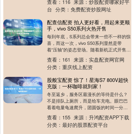
查看：
116
来源：
炒股配资哪家好平
具备低电阻、高....
台
分类：
免费配资炒股网址
配查信配资 拍人更好看，用起来更顺
手，vivo S50系列火热开售
每到年底，S系列总会带来一些不一样的惊
喜，而这一次，vivo S50系列显然是带
着“压轴”的姿态登场。随着新机正式开售，
vivo也给年轻用户交出了一份相当完整的....
查看：
161
来源：
实盘配资网官网
分类：
重庆线上配资
股般宝配资 惊了！星海S7 800V超快
充版：一杯咖啡就到家！
冬至返乡，服务区最漫长的等待是什么？
不是排队上厕所，而是给车充电。眼巴巴
看着电量龟速爬升，团圆饭的时间一分一
秒溜走，这种焦虑比寒风更刺骨。但如果
查看：
155
来源：
升鸿配资APP下载
你开的是星海S7....
分类：
最好的股票配资平台