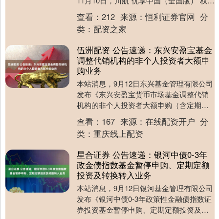
11月10日，川航“优享中国（全国版）”权益
卡在美团旅行限量返场，开售24小时内....
查看：
212
来源：
恒利证券官网
分
类：
配资之家
伍洲配资 公告速递：东兴安盈宝基金
调整代销机构的非个人投资者大额申
购业务
本站消息，9月12日东兴基金管理有限公司
发布《东兴安盈宝货币市场基金调整代销
机构的非个人投资者大额申购（含定期定
额投资及转换转入）业务的公告》。公告
查看：
167
来源：
在线配资开户
分
中提示，为保....
类：
重庆线上配资
星合证券 公告速递：银河中债0-3年
政金债指数基金暂停申购、定期定额
投资及转换转入业务
本站消息，9月12日银河基金管理有限公司
发布《银河中债0-3年政策性金融债指数证
券投资基金暂停申购、定期定额投资及转