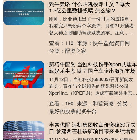
甄牛策略 什么叫规模即正义？每天
1.5亿公里数据投喂 怎么输？
刚刚，比亚迪甩出了一份11月的成绩单，
我看完只想说两个字恐怖。月销31万辆搭
载天神之眼辅助驾驶系统的车。注意，是
单月！很多新势力一年都不一定能卖这么
查看：
119
来源：
快牛盘配资官网
多车。比亚迪....
分类：
配资之家
新巧牛配资 当虹科技携手Xperi共建车
载娱乐生态 助力国产车企出海拓市场
11月12日，当虹科技(688039)召开新闻发
布会，宣布与全球领先的娱乐科技公司
Xperi Inc.（XPER.N）达成车载海外生态深
度合作，双方将共同推动D....
查看：
190
来源：
和营策略
分类：
最好的股票配资平台
丰泰优配 运机集团收盘价突破30元关
口 参建西芒杜铁矿项目带来业绩增量
11月12日，运机集团(001288)股价小幅低