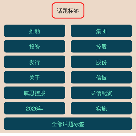
话题标签
推动
集团
投资
控股
发行
股份
关于
信披
腾思控股
民信配资
2026年
实施
全部话题标签