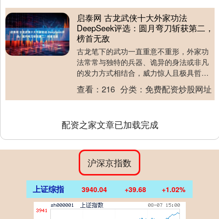
启泰网 古龙武侠十大外家功法
DeepSeek评选：圆月弯刀斩获第二，
榜首无敌
古龙笔下的武功一直重意不重形，外家功
法常常与独特的兵器、诡异的身法或非凡
的发力方式相结合，威力惊人且极具哲学
内涵。以下是DeepSeek为您评选的古龙武
查看：
216
分类：
免费配资炒股网址
侠十大外....
配资之家文章已加载完成
沪深京指数
上证综指
3940.04
+39.68
+1.02%