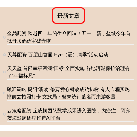
最新文章
金鼎配资 跨越四十年的生命回响！五一上新，盐城今年首
批丹顶鹤鹤宝破壳啦
天尊配资 百望山首届“Eye（爱）鹰季”活动启动
天天盈 首部幸福河湖“国标”全面实施 各地河湖保护治理有
了“幸福标尺”
融汇策略 揭阳“听劝”修剪爱心树改成鸡排树 有人专程买鸡
排前去拍照打卡 文旅局：暂未统计慕名而来游客量
云策略配资 丘成桐团队数学成果进入医院，为癌症、阿尔
茨海默病诊疗打造AI平台