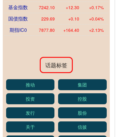
基金指数
7242.10
+12.30
+0.17%
国债指数
229.69
+0.10
+0.04%
期指IC0
7877.80
+164.40
+2.13%
话题标签
推动
集团
投资
控股
发行
股份
关于
信披