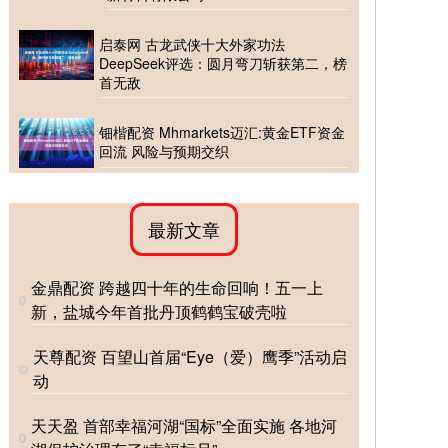
启泰网 古龙武侠十大外家功法
DeepSeek评选：圆月弯刀斩获第二，榜
首无敌
钿楷配资 Mhmarkets迈汇:黄金ETF资金
回流 风险与预期交织
最新文章
金鼎配资 跨越四十年的生命回响！五一上
新，盐城今年首批丹顶鹤鹤宝破壳啦
天尊配资 百望山首届“Eye（爱）鹰季”活动启
动
天天盈 首部幸福河湖“国标”全面实施 各地河