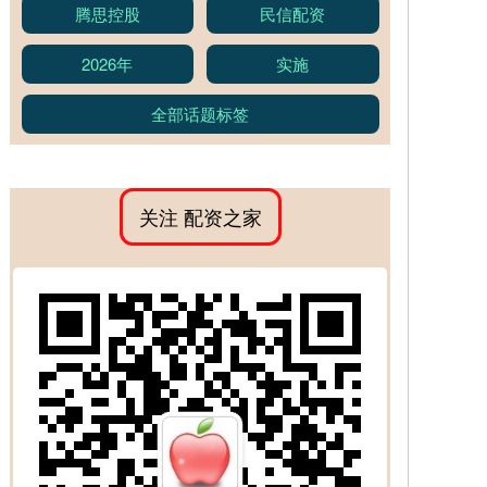
腾思控股
民信配资
2026年
实施
全部话题标签
关注 配资之家