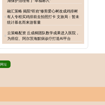
湖保护治理有了“幸福标尺”
融汇策略 揭阳“听劝”修剪爱心树改成鸡排树
有人专程买鸡排前去拍照打卡 文旅局：暂未
统计慕名而来游客量
云策略配资 丘成桐团队数学成果进入医院，
为癌症、阿尔茨海默病诊疗打造AI平台
网址