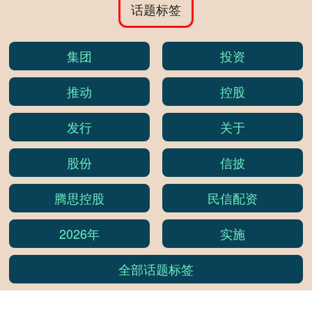
话题标签
集团
投资
推动
控股
发行
关于
股份
信披
腾思控股
民信配资
2026年
实施
全部话题标签