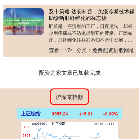
及十策略 达安科普，免疫诊断技术辅
助诊断肝纤维化的标志物
肝脏是一座沉默的工厂，日夜运转，却极
少用疼痛或不适来提醒它的疲惫。正因如
此，肝纤维化往往在不知不觉中发展，直
到演变为肝硬化甚至肝癌才被发现。传统
查看：
174
分类：
免费配资炒股网址
诊断常依赖肝穿刺....
配资之家文章已加载完成
沪深京指数
上证综指
3955.24
+15.21
+0.39%