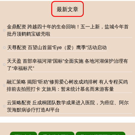
最新文章
金鼎配资 跨越四十年的生命回响！五一上新，盐城今年首
批丹顶鹤鹤宝破壳啦
天尊配资 百望山首届“Eye（爱）鹰季”活动启动
天天盈 首部幸福河湖“国标”全面实施 各地河湖保护治理有
了“幸福标尺”
融汇策略 揭阳“听劝”修剪爱心树改成鸡排树 有人专程买鸡
排前去拍照打卡 文旅局：暂未统计慕名而来游客量
云策略配资 丘成桐团队数学成果进入医院，为癌症、阿尔
茨海默病诊疗打造AI平台