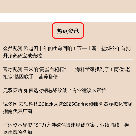
热点资讯
金鼎配资 跨越四十年的生命回响！五一上新，盐城今年首批
丹顶鹤鹤宝破壳啦
富才配资 玉米的“高蛋白秘籍”，上海科学家找到了！两位“老
祖宗”基因联手，营养翻倍
无双策略 如何选对钢芯铝绞线？专业建议来帮忙
诚多网 云轴科技ZStack入选2025Gartner®服务器虚拟化市场
指南代表厂商
恒运资本配资 *ST万方涉嫌信披违规被立案，业绩持续亏损
退市风险叠加