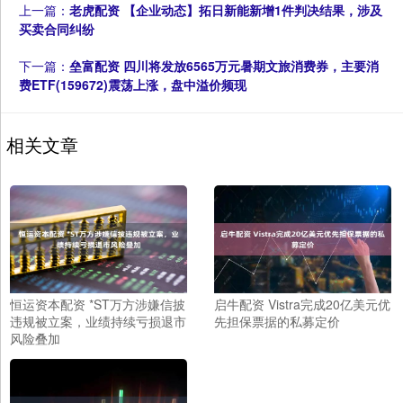
上一篇：
老虎配资 【企业动态】拓日新能新增1件判决结果，涉及
买卖合同纠纷
下一篇：
垒富配资 四川将发放6565万元暑期文旅消费券，主要消
费ETF(159672)震荡上涨，盘中溢价频现
相关文章
恒运资本配资 *ST万方涉嫌信披
启牛配资 Vistra完成20亿美元优
违规被立案，业绩持续亏损退市
先担保票据的私募定价
风险叠加