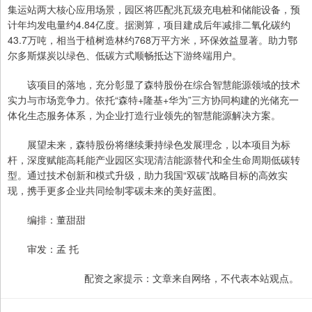
集运站两大核心应用场景，园区将匹配兆瓦级充电桩和储能设备，预
计年均发电量约4.84亿度。据测算，项目建成后年减排二氧化碳约
43.7万吨，相当于植树造林约768万平方米，环保效益显著。助力鄂
尔多斯煤炭以绿色、低碳方式顺畅抵达下游终端用户。
该项目的落地，充分彰显了森特股份在综合智慧能源领域的技术
实力与市场竞争力。依托“森特+隆基+华为”三方协同构建的光储充一
体化生态服务体系，为企业打造行业领先的智慧能源解决方案。
展望未来，森特股份将继续秉持绿色发展理念，以本项目为标
杆，深度赋能高耗能产业园区实现清洁能源替代和全生命周期低碳转
型。通过技术创新和模式升级，助力我国“双碳”战略目标的高效实
现，携手更多企业共同绘制零碳未来的美好蓝图。
编排：董甜甜
审发：孟 托
配资之家提示：文章来自网络，不代表本站观点。