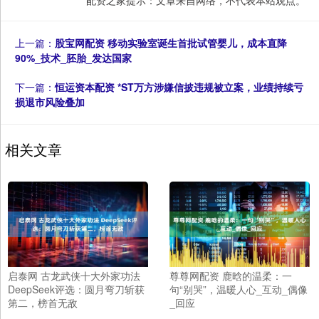
配资之家提示：文章来自网络，不代表本站观点。
上一篇：
股宝网配资 移动实验室诞生首批试管婴儿，成本直降
90%_技术_胚胎_发达国家
下一篇：
恒运资本配资 *ST万方涉嫌信披违规被立案，业绩持续亏
损退市风险叠加
相关文章
启泰网 古龙武侠十大外家功法
尊尊网配资 鹿晗的温柔：一
DeepSeek评选：圆月弯刀斩获
句“别哭”，温暖人心_互动_偶像
第二，榜首无敌
_回应