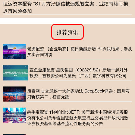
恒运资本配资 *ST万方涉嫌信披违规被立案，业绩持续亏损
退市风险叠加
推荐资讯
老虎配资 【企业动态】拓日新能新增1件判决结果，涉及
买卖合同纠纷
宣鱼金服配资 皇氏集团（002329.SZ）新增一起对外
投资，被投资公司为皇氏（广西）数字科技有限公司
启泰网 古龙武侠十大外家功法 DeepSeek评选：圆月弯
刀斩获第二，榜首无敌
犇牛宝配资 科创创业50ETF: 关于新增中国银河证券股
份有限公司为华夏国证航天航空行业交易型开放式指数
证券投资基金等基金流动性服务商的公告