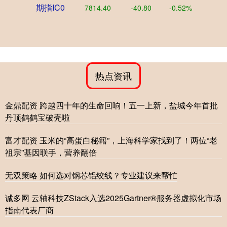
期指IC0
7814.40
-40.80
-0.52%
热点资讯
金鼎配资 跨越四十年的生命回响！五一上新，盐城今年首批
丹顶鹤鹤宝破壳啦
富才配资 玉米的“高蛋白秘籍”，上海科学家找到了！两位“老
祖宗”基因联手，营养翻倍
无双策略 如何选对钢芯铝绞线？专业建议来帮忙
诚多网 云轴科技ZStack入选2025Gartner®服务器虚拟化市场
指南代表厂商