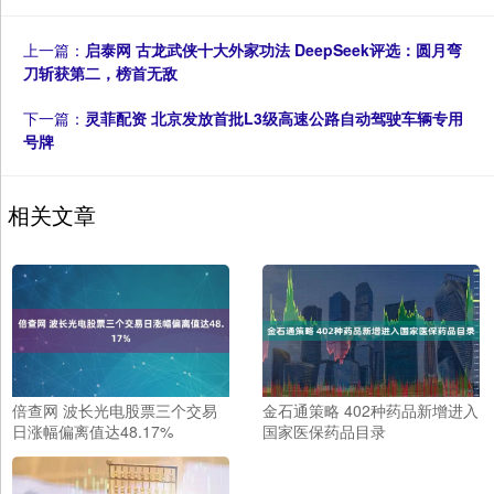
上一篇：
启泰网 古龙武侠十大外家功法 DeepSeek评选：圆月弯
刀斩获第二，榜首无敌
下一篇：
灵菲配资 北京发放首批L3级高速公路自动驾驶车辆专用
号牌
相关文章
倍查网 波长光电股票三个交易
金石通策略 402种药品新增进入
日涨幅偏离值达48.17%
国家医保药品目录