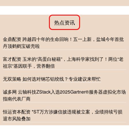
热点资讯
金鼎配资 跨越四十年的生命回响！五一上新，盐城今年首批
丹顶鹤鹤宝破壳啦
富才配资 玉米的“高蛋白秘籍”，上海科学家找到了！两位“老
祖宗”基因联手，营养翻倍
无双策略 如何选对钢芯铝绞线？专业建议来帮忙
诚多网 云轴科技ZStack入选2025Gartner®服务器虚拟化市场
指南代表厂商
恒运资本配资 *ST万方涉嫌信披违规被立案，业绩持续亏损
退市风险叠加