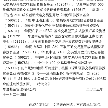
动交易型开放式指数证券投资基金（159547）、 华夏中证智选 500
价值稳健策略交易型开放式指数证券投资基金（159617）、华 夏中
证智选 500 成长创新策略交易型开放式指数证券投资基金
（159620）、华夏 中证港股通 50 交易型开放式指数证券投资基金
（159711）、华夏中证石化产业 交易型开放式指数证券投资基金
（159731）、华夏沪深 300ESG 基准交易型开放 式指数证券投资基
金（159791）、华夏中证智能汽车主题交易型开放式指数证券 投资
基金（159888）、华夏创业板综合交易型开放式指数证券投资基金
（159563）、 华夏 MSCI 中国 A50 互联互通交易型开放式指数证
券投资基金（159601）、华 夏中证 A100 交易型开放式指数证券投
资基金（159627）、华夏中证科创创业 50 交易型开放式指数证券投
资基金（159783）、中小企业 100 交易型开放式指数基 金
（159902）的市场流动性和平稳运行，根据《深圳证券交易所证券投
资基金业 务指引第 2 号——流动性服务》等有关规定，自 2025
年 11 月 24 日起，本公司 新增中国银河证券股份有限公司为上述基
金的流动性服务商。 特此公告
华夏基金管理有限公司 二〇二五年
十一月二十四日
配资之家提示：文章来自网络，不代表本站观点。